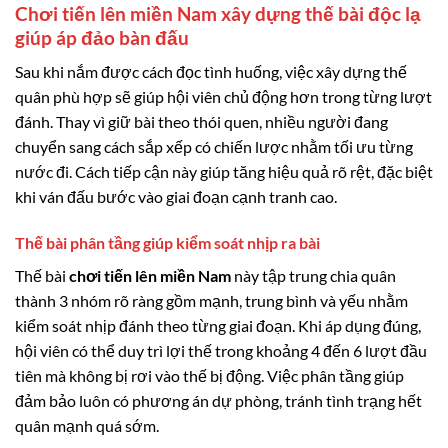
Chơi tiến lên miền Nam xây dựng thế bài độc lạ
giúp áp đảo bàn đấu
Sau khi nắm được cách đọc tình huống, việc xây dựng thế
quân phù hợp sẽ giúp hội viên chủ động hơn trong từng lượt
đánh. Thay vì giữ bài theo thói quen, nhiều người đang
chuyển sang cách sắp xếp có chiến lược nhằm tối ưu từng
nước đi. Cách tiếp cận này giúp tăng hiệu quả rõ rệt, đặc biệt
khi ván đấu bước vào giai đoạn cạnh tranh cao.
Thế bài phân tầng giúp kiểm soát nhịp ra bài
Thế bài
chơi tiến lên miền Nam
này tập trung chia quân
thành 3 nhóm rõ ràng gồm mạnh, trung bình và yếu nhằm
kiểm soát nhịp đánh theo từng giai đoạn. Khi áp dụng đúng,
hội viên có thể duy trì lợi thế trong khoảng 4 đến 6 lượt đầu
tiên mà không bị rơi vào thế bị động. Việc phân tầng giúp
đảm bảo luôn có phương án dự phòng, tránh tình trạng hết
quân mạnh quá sớm.