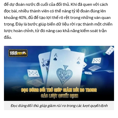
để dự đoán nước đi cuối của đối thủ. Khi đã quen với cách
đọc bài, nhiều thành viên có thể nâng tỷ lệ đoán đúng lên
khoảng 40%, đủ để tạo lợi thế rõ rệt trong những ván quan
trọng. Đây là bước giúp biến dữ liệu rời rạc thành một chiến
lược hoàn chỉnh, từ đó nâng cao khả năng kiểm soát trận
đấu.
Đọc đúng đối thủ giúp giảm rủi ro trong các lượt quyết định