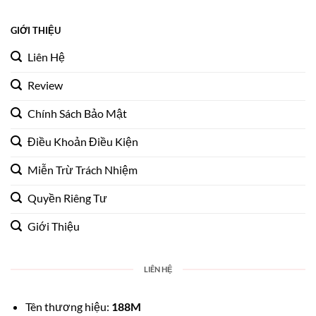
GIỚI THIỆU
Liên Hệ
Review
Chính Sách Bảo Mật
Điều Khoản Điều Kiện
Miễn Trừ Trách Nhiệm
Quyền Riêng Tư
Giới Thiệu
LIÊN HỆ
Tên thương hiệu:
188M