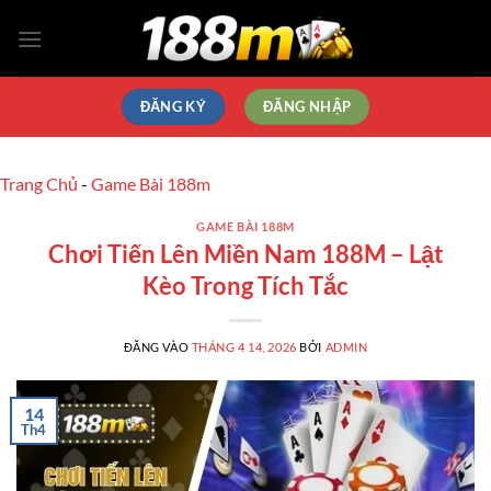
Bỏ
qua
nội
dung
ĐĂNG KÝ
ĐĂNG NHẬP
Trang Chủ
-
Game Bài 188m
GAME BÀI 188M
Chơi Tiến Lên Miền Nam 188M – Lật
Kèo Trong Tích Tắc
ĐĂNG VÀO
THÁNG 4 14, 2026
BỞI
ADMIN
14
Th4