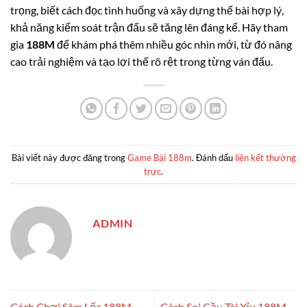
trọng, biết cách đọc tình huống và xây dựng thế bài hợp lý,
khả năng kiểm soát trận đấu sẽ tăng lên đáng kể. Hãy tham
gia
188M
để khám phá thêm nhiều góc nhìn mới, từ đó nâng
cao trải nghiệm và tạo lợi thế rõ rệt trong từng ván đấu.
Bài viết này được đăng trong
Game Bài 188m
. Đánh dấu
liên kết thường
trực
.
ADMIN
Cách Chơi Sâm Lốc 188M –
Cách Soi Cầu Tài Xỉu 188M –