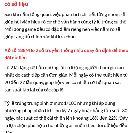
có số liệu”
Sau khi nắm tổng quan, việc phân tích chi tiết từng nhóm sẽ
giúp hội viên hiểu rõ cơ chế vận hành cùng tỷ lệ trúng cụ thể.
Mỗi dòng game đều có đặc điểm riêng nên việc nắm rõ sẽ
giúp tăng độ chính xác khi lựa chọn.
Xổ số 188M lô 2 số truyền thống nhịp quay ổn định dễ theo
dõi dữ liệu
Lô 2 là dạng cơ bản nhưng lại có lượng người tham gia cao
nhất do cách tiếp cận đơn giản. Mỗi ngày có thể xuất hiện từ
20 đến 27 lần quay, giúp hội viên có nhiều cơ hội quan sát
tần suất lặp lại của các cặp lô.
Tỷ lệ trúng trung bình ở mức 1/100 nhưng khi áp dụng
phương pháp phân tích chu kỳ 7 ngày hoặc bảng tần suất 30
ngày, xác suất có thể cải thiện lên khoảng 18% đến 22%. Đây
là lựa chọn phù hợp cho những ai muốn theo dõi dữ liệu đều
đặn.