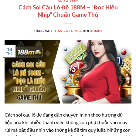
XỔ SỐ 188M
Cách Soi Cầu Lô Đề 188M – “Đọc Hiểu
Nhịp” Chuẩn Game Thủ
ĐĂNG VÀO
THÁNG 4 14, 2026
BỞI
ADMIN
14
Th4
Cách soi cầu lô đề đang dần chuyển mình theo hướng dữ
liệu hóa khi nhiều thành viên không còn phụ thuộc vào may
rủi mà bắt đầu nhìn vào thống kê để tìm quy luật. Những con