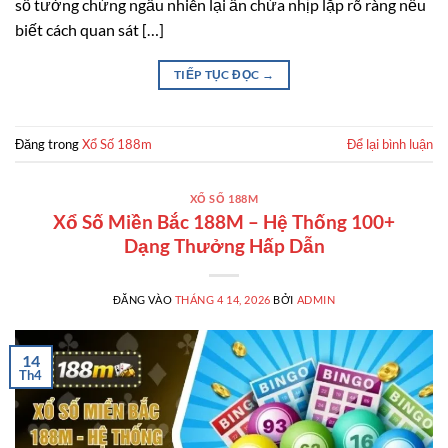
số tưởng chừng ngẫu nhiên lại ẩn chứa nhịp lặp rõ ràng nếu
biết cách quan sát […]
TIẾP TỤC ĐỌC
→
Đăng trong
Xổ Số 188m
Để lại bình luận
XỔ SỐ 188M
Xổ Số Miền Bắc 188M – Hệ Thống 100+
Dạng Thưởng Hấp Dẫn
ĐĂNG VÀO
THÁNG 4 14, 2026
BỞI
ADMIN
14
Th4