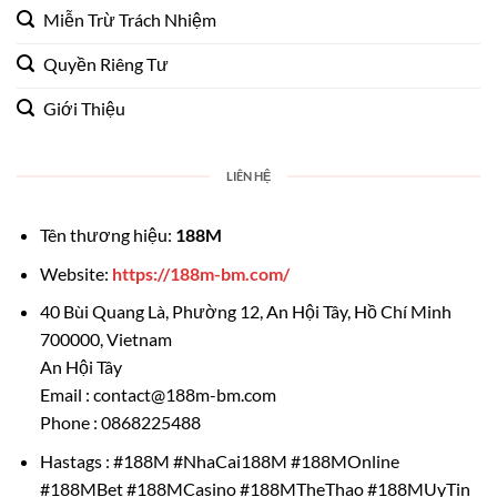
Miễn Trừ Trách Nhiệm
Quyền Riêng Tư
Giới Thiệu
LIÊN HỆ
Tên thương hiệu:
188M
Website:
https://188m-bm.com/
40 Bùi Quang Là, Phường 12, An Hội Tây, Hồ Chí Minh
700000, Vietnam
An Hội Tây
Email :
contact@188m-bm.com
Phone :
0868225488
Hastags : #188M #NhaCai188M #188MOnline
#188MBet #188MCasino #188MTheThao #188MUyTin