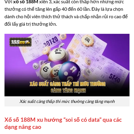
Với
xổ số 188M
xiên 3, xác suất còn thấp hơn nhưng mức
thưởng có thể tăng lên gấp 40 đến 60 lần. Đây là lựa chọn
dành cho hội viên thích thử thách và chấp nhận rủi ro cao để
đổi lấy giá trị thưởng lớn.
Xác suất càng thấp thì mức thưởng càng tăng mạnh
Xổ số 188M xu hướng “soi số có data” qua các
dạng nâng cao