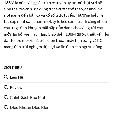
188M là nền tảng giải trí trực tuyến uy tín, nổi bật với hệ
sinh thái trò chơi đa dạng từ cá cược thể thao, casino live,
slot game đến bắn cá và xổ số trực tuyến. Thương hiệu liên
tục cập nhật sản phẩm mới, tỷ lệ kèo cạnh tranh cùng nhiều
chương trình khuyến mãi hấp dẫn dành cho cả người chơi
mới lẫn hội viên lâu năm. Giao diện 188M được thiết kế hiện
đại, tối ưu mượt mà trên điện thoại, máy tính bảng và PC,
mang đến trải nghiệm tiện lợi và ổn định cho người dùng.
GIỚI THIỆU
Liên Hệ
Review
Chính Sách Bảo Mật
Điều Khoản Điều Kiện