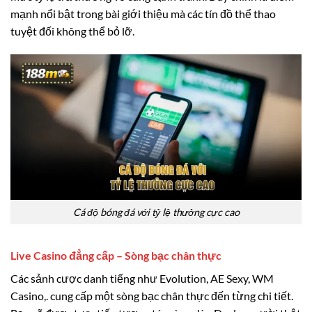
mạnh nổi bật trong bài giới thiệu mà các tín đồ thể thao
tuyệt đối không thể bỏ lỡ.
Cá độ bóng đá với tỷ lệ thưởng cực cao
Live Casino đẳng cấp – Sòng bạc chân thực
Các sảnh cược danh tiếng như Evolution, AE Sexy, WM
Casino,. cung cấp một sòng bạc chân thực đến từng chi tiết.