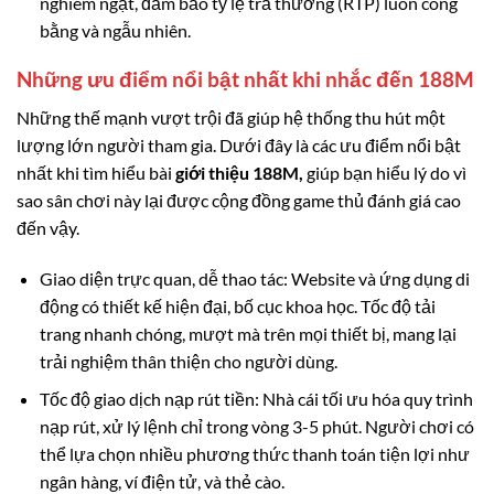
nghiêm ngặt, đảm bảo tỷ lệ trả thưởng (RTP) luôn công
bằng và ngẫu nhiên.
Những ưu điểm nổi bật nhất khi nhắc đến 188M
Những thế mạnh vượt trội đã giúp hệ thống thu hút một
lượng lớn người tham gia. Dưới đây là các ưu điểm nổi bật
nhất khi tìm hiểu bài
giới thiệu 188M,
giúp bạn hiểu lý do vì
sao sân chơi này lại được cộng đồng game thủ đánh giá cao
đến vậy.
Giao diện trực quan, dễ thao tác: Website và ứng dụng di
động có thiết kế hiện đại, bố cục khoa học. Tốc độ tải
trang nhanh chóng, mượt mà trên mọi thiết bị, mang lại
trải nghiệm thân thiện cho người dùng.
Tốc độ giao dịch nạp rút tiền: Nhà cái tối ưu hóa quy trình
nạp rút, xử lý lệnh chỉ trong vòng 3-5 phút. Người chơi có
thể lựa chọn nhiều phương thức thanh toán tiện lợi như
ngân hàng, ví điện tử, và thẻ cào.