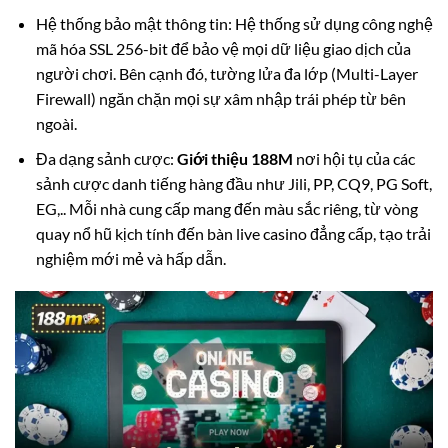
Hệ thống bảo mật thông tin: Hệ thống sử dụng công nghệ
mã hóa SSL 256-bit để bảo vệ mọi dữ liệu giao dịch của
người chơi. Bên cạnh đó, tường lửa đa lớp (Multi-Layer
Firewall) ngăn chặn mọi sự xâm nhập trái phép từ bên
ngoài.
Đa dạng sảnh cược:
Giới thiệu 188M
nơi hội tụ của các
sảnh cược danh tiếng hàng đầu như Jili, PP, CQ9, PG Soft,
EG,.. Mỗi nhà cung cấp mang đến màu sắc riêng, từ vòng
quay nổ hũ kịch tính đến bàn live casino đẳng cấp, tạo trải
nghiệm mới mẻ và hấp dẫn.