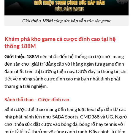
Giới thiệu 188M cùng sức hấp dẫn của sân game
Khám phá kho game cá cược đỉnh cao tại hệ
thống 188M
Giới thiệu 188M
nên nhắc đến hệ thống cá cược nơi mang
đến sân chơi giải trí đẳng cấp với hàng ngàn tựa game đình
đám nhất trên thị trường hiện nay. Dưới đây là thông tin chi
tiết về những sảnh cược đỉnh cao mà bạn nhất định phải
tham gia trải nghiệm.
Sảnh thể thao – Cược đỉnh cao
Sảnh cược thể thao mang đến hàng loạt kèo hấp dẫn từ các
nhà phát hành lớn như SABA Sports, CMD368 và UG. Người
chơi thỏa sức đặt cược vào bóng đá, bóng rổ hay tennis với
mức tỷ lệ trả thưởng vô cùng cạnh tranh. Đây chính là điểm