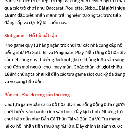
Bạn sẽ được trực tiếp tương tác cùng dàn Dealer người thật
qua các trò chơi như Baccarat, Roulette, Sicbo,.. Bài
giới thiệu
188M
đặc biệt nhấn mạnh trải nghiệm tương tác trực tiếp
đẳng cấp và cực kỳ lôi cuốn này.
Slot game – Nổ hũ bất tận
Kho game quy tụ hàng ngàn trò chơi từ các nhà cung cấp nổi
tiếng như PG Soft, Jili và Pragmatic Play. Nền tảng đồ họa 3D
sắc nét cùng quỹ thưởng Jackpot giá trị khủng luôn sẵn sàng
chờ đón mọi người chơi may mắn. Chắc chắn khi
giới thiệu
188M
chúng ta phải kể đến các tựa game slot cực kỳ đa dạng
và vô cùng hấp dẫn.
Bắn cá – Đại dương săn thưởng
Các tựa game bắn cá có đồ họa 3D siêu sống động đưa người
chơi bước vào hành trình săn boss đầy kịch tính. Những trò
chơi hấp dẫn như Bắn Cá Thần Tài và Bắn Cá Vũ Trụ mang
lại cơ hội nhận tiền thưởng rất lớn. Đây chính là sảnh cược