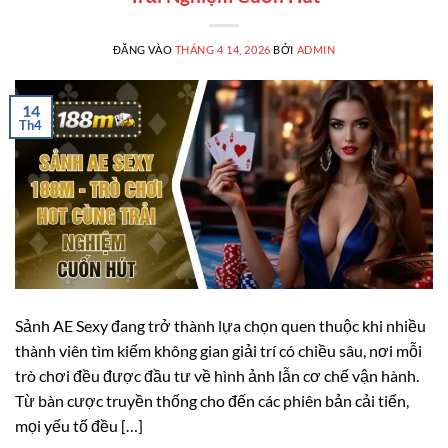
ĐĂNG VÀO
THÁNG 4 14, 2026
BỞI
ADMIN
14
Th4
Sảnh AE Sexy đang trở thành lựa chọn quen thuộc khi nhiều
thành viên tìm kiếm không gian giải trí có chiều sâu, nơi mỗi
trò chơi đều được đầu tư về hình ảnh lẫn cơ chế vận hành.
Từ bàn cược truyền thống cho đến các phiên bản cải tiến,
mọi yếu tố đều […]