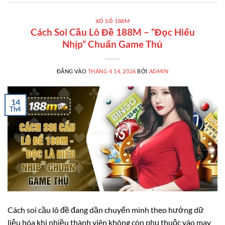
XỔ SỐ 188M
Cách Soi Cầu Lô Đề 188M – “Đọc Hiểu
Nhịp” Chuẩn Game Thủ
ĐĂNG VÀO
THÁNG 4 14, 2026
BỞI
ADMIN
14
Th4
Cách soi cầu lô đề đang dần chuyển mình theo hướng dữ
liệu hóa khi nhiều thành viên không còn phụ thuộc vào may