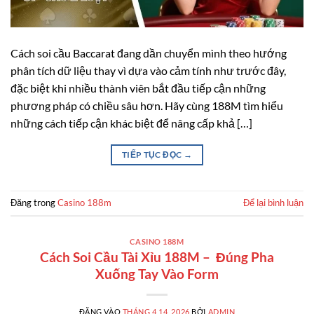
Cách soi cầu Baccarat đang dần chuyển mình theo hướng
phân tích dữ liệu thay vì dựa vào cảm tính như trước đây,
đặc biệt khi nhiều thành viên bắt đầu tiếp cận những
phương pháp có chiều sâu hơn. Hãy cùng 188M tìm hiểu
những cách tiếp cận khác biệt để nâng cấp khả […]
TIẾP TỤC ĐỌC
→
Đăng trong
Casino 188m
Để lại bình luận
CASINO 188M
Cách Soi Cầu Tài Xỉu 188M – Đúng Pha
Xuống Tay Vào Form
ĐĂNG VÀO
THÁNG 4 14, 2026
BỞI
ADMIN