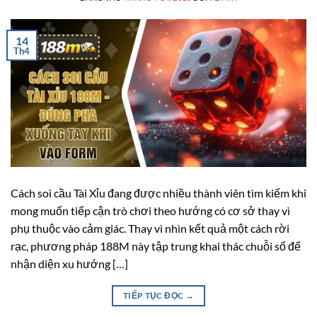
14
Th4
Cách soi cầu Tài Xỉu đang được nhiều thành viên tìm kiếm khi
mong muốn tiếp cận trò chơi theo hướng có cơ sở thay vì
phụ thuộc vào cảm giác. Thay vì nhìn kết quả một cách rời
rạc, phương pháp 188M này tập trung khai thác chuỗi số để
nhận diện xu hướng […]
TIẾP TỤC ĐỌC
→