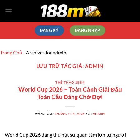
Bỏ
qua
nội
dung
ĐĂNG KÝ
ĐĂNG NHẬP
Trang Chủ
-
Archives for admin
LƯU TRỮ TÁC GIẢ:
ADMIN
THỂ THAO 188M
World Cup 2026 – Toàn Cảnh Giải Đấu
Toàn Cầu Đáng Chờ Đợi
ĐĂNG VÀO
THÁNG 4 14, 2026
BỞI
ADMIN
World Cup 2026 đang thu hút sự quan tâm lớn từ người