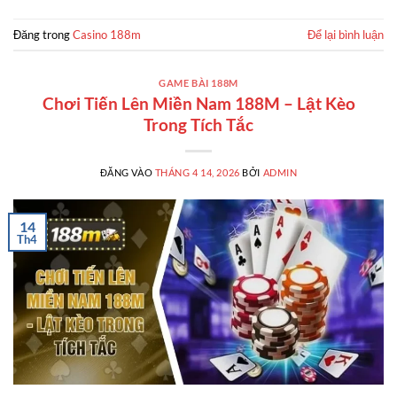
Đăng trong
Casino 188m
Để lại bình luận
GAME BÀI 188M
Chơi Tiến Lên Miền Nam 188M – Lật Kèo
Trong Tích Tắc
ĐĂNG VÀO
THÁNG 4 14, 2026
BỞI
ADMIN
14
Th4