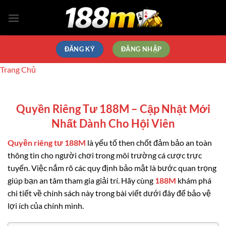
Bỏ
qua
nội
dung
ĐĂNG KÝ
ĐĂNG NHẬP
Trang Chủ
Quyền Riêng Tư 188M – Cập Nhật Mới
Nhất Dành Cho Hội Viên
Quyền riêng tư 188M
là yếu tố then chốt đảm bảo an toàn
thông tin cho người chơi trong môi trường cá cược trực
tuyến. Việc nắm rõ các quy định bảo mật là bước quan trọng
giúp bạn an tâm tham gia giải trí. Hãy cùng
188M
khám phá
chi tiết về chính sách này trong bài viết dưới đây để bảo vệ
lợi ích của chính mình.